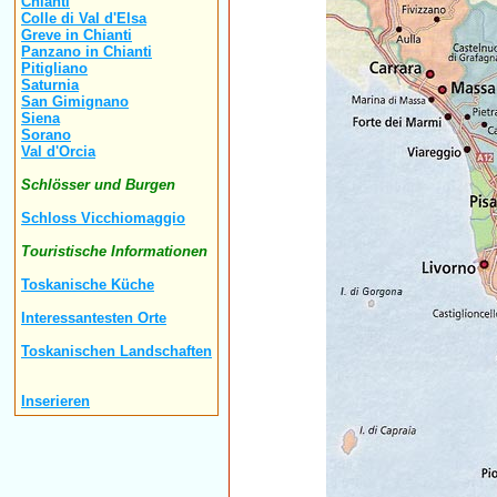
Chianti
Colle di Val d'Elsa
Greve in Chianti
Panzano in Chianti
Pitigliano
Saturnia
San Gimignano
Siena
Sorano
Val d'Orcia
Schlösser und Burgen
Schloss Vicchiomaggio
Touristische Informationen
Toskanische Küche
Interessantesten Orte
Toskanischen Landschaften
Inserieren