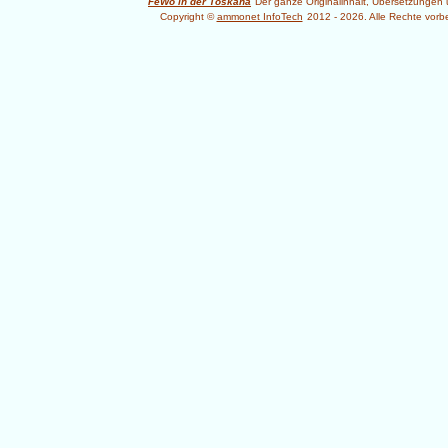
FeWo in der Toskana
Der ganze Originalinhalt, Übersetzunge
Copyright ©
ammonet InfoTech
2012 - 2026. Alle Rechte vorb