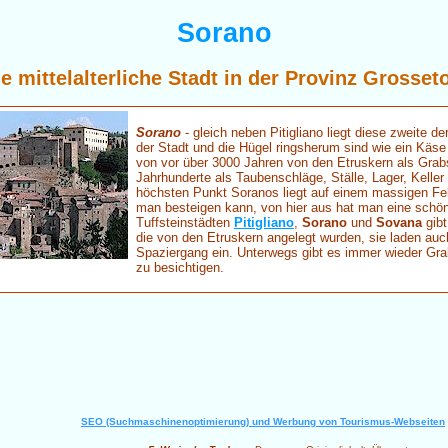
Sorano
ne mittelalterliche Stadt in der Provinz Grosset
Sorano
- gleich neben Pitigliano liegt diese zweite de
der Stadt und die Hügel ringsherum sind wie ein Käse 
von vor über 3000 Jahren von den Etruskern als Grabs
Jahrhunderte als Taubenschläge, Ställe, Lager, Kelle
höchsten Punkt Soranos liegt auf einem massigen Fel
man besteigen kann, von hier aus hat man eine schön
Tuffsteinstädten
Pitigliano
,
Sorano
und
Sovana
gibt
die von den Etruskern angelegt wurden, sie laden au
Spaziergang ein. Unterwegs gibt es immer wieder Gr
zu besichtigen.
SEO (Suchmaschinenoptimierung) und Werbung von Tourismus-Webseiten