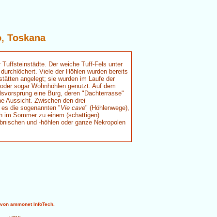
o, Toskana
r Tuffsteinstädte. Der weiche Tuff-Fels unter
durchlöchert. Viele der Höhlen wurden bereits
tätten angelegt; sie wurden im Laufe der
r oder sogar Wohnhöhlen genutzt. Auf dem
svorsprung eine Burg, deren "Dachterrasse"
e Aussicht. Zwischen den drei
 es die sogenannten "
Vie cave
" (Höhlenwege),
ch im Sommer zu einem (schattigen)
abnischen und -höhlen oder ganze Nekropolen
von ammonet InfoTech.