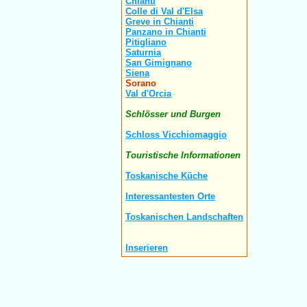
Chianti
Colle di Val d'Elsa
Greve in Chianti
Panzano in Chianti
Pitigliano
Saturnia
San Gimignano
Siena
Sorano
Val d'Orcia
Schlösser und Burgen
Schloss Vicchiomaggio
Touristische Informationen
Toskanische Küche
Interessantesten Orte
Toskanischen Landschaften
Inserieren