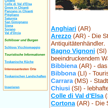
Chianti
Colle di Val d'Elsa
Greve in Chianti
Panzano in Chianti
Pitigliano
Saturnia
San Gimignano
Siena
Anghiari
(AR)
Sorano
Val d'Orcia
Arezzo
(AR) - Die St
Schlösser und Burgen
Antiquitätenhändler.
Schloss Vicchiomaggio
Bagno Vignoni
(SI)
Touristische Informationen
beeindruckendem W
Toskanische Küche
Bibbiena
(AR) - das
Interessantesten Orte
Bibbona
(LI) - Tour
Toskanischen Landschaften
Carrara
(MS) - Stad
Chiusi
(SI) - lebhaf
Inserieren
Colle di Val d'Elsa
(
Cortona
(AR) - Die 