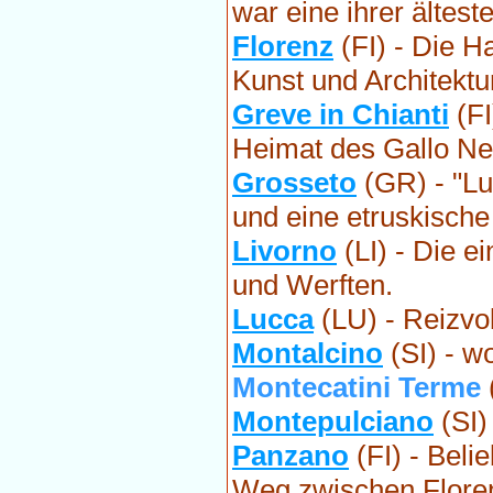
war eine ihrer ältes
Florenz
(FI) - Die H
Kunst und Architektu
Greve in Chianti
(FI
Heimat des Gallo Ne
Grosseto
(GR) - "L
und eine etruskische
Livorno
(LI) - Die e
und Werften.
Lucca
(LU) - Reizvo
Montalcino
(SI) - w
Montecatini Terme
Montepulciano
(SI)
Panzano
(FI) - Beli
Weg zwischen Flore