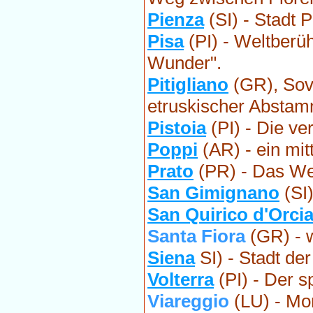
Pienza
(SI) - Stadt P
Pisa
(PI) - Weltberü
Wunder".
Pitigliano
(GR), Sova
etruskischer Absta
Pistoia
(PI) - Die ve
Poppi
(AR) - ein mit
Prato
(PR) - Das Wer
San Gimignano
(SI)
San Quirico d'Orci
Santa Fiora
(GR) - w
Siena
SI) - Stadt de
Volterra
(PI) - Der s
Viareggio
(LU) - Mon