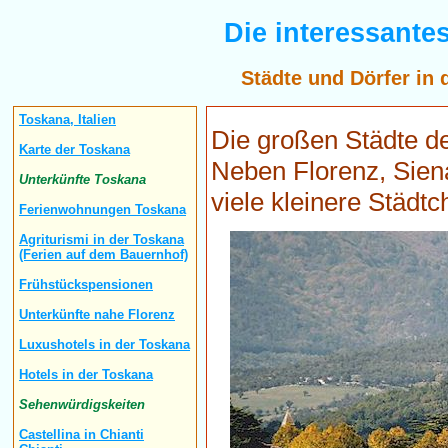
Die interessante
Städte und Dörfer in
Toskana, Italien
Die großen Städte de
Karte der Toskana
Neben Florenz, Siena
Unterkünfte Toskana
viele kleinere Städt
Ferienwohnungen Toskana
Agriturismi in der Toskana
(Ferien auf dem Bauernhof)
Frühstückspensionen
Unterkünfte nahe Florenz
Luxushotels in der Toskana
Hotels in der Toskana
Sehenwürdigskeiten
Castellina in Chianti