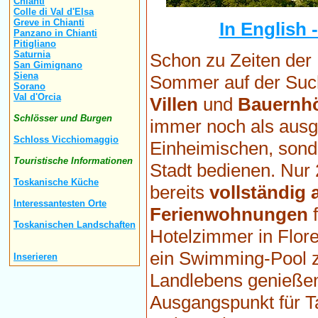
Chianti
Colle di Val d'Elsa
Greve in Chianti
In English 
Panzano in Chianti
Pitigliano
Saturnia
Schon zu Zeiten der 
San Gimignano
Siena
Sommer auf der Su
Sorano
Val d'Orcia
Villen
und
Bauernh
Schlösser und Burgen
immer noch als ausge
Schloss Vicchiomaggio
Einheimischen, son
Touristische Informationen
Stadt bedienen. Nur 
Toskanische Küche
bereits
vollständig 
Interessantesten Orte
Ferienwohnungen
f
Toskanischen Landschaften
Hotelzimmer in Flore
ein Swimming-Pool z
Inserieren
Landlebens genießen
Ausgangspunkt für T