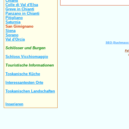
Chianti
Colle di Val d'Elsa
Greve in Chianti
Panzano in Chianti
Pitigliano
Saturnia
San Gimignano
Siena
Sorano
Val d'Orcia
SEO (Suchmasch
Schlösser und Burgen
Fe
Schloss Vicchiomaggio
Touristische Informationen
Toskanische Küche
Interessantesten Orte
Toskanischen Landschaften
Inserieren