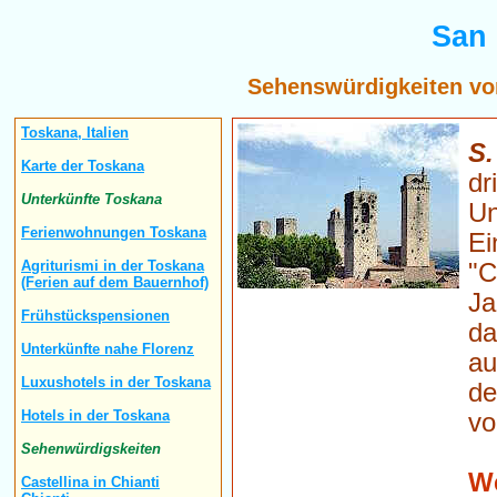
San
Sehenswürdigkeiten vo
Toskana, Italien
S
Karte der Toskana
dr
Unterkünfte Toskana
Un
Ferienwohnungen Toskana
Ei
Agriturismi in der Toskana
"C
(Ferien auf dem Bauernhof)
Ja
Frühstückspensionen
da
Unterkünfte nahe Florenz
au
Luxushotels in der Toskana
de
Hotels in der Toskana
vo
Sehenwürdigskeiten
We
Castellina in Chianti