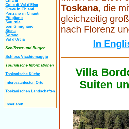
Chianti
Colle di Val d'Elsa
Toskana
, die m
Greve in Chianti
Panzano in Chianti
gleichzeitig gro
Pitigliano
Saturnia
nach Florenz und
San Gimignano
Siena
Sorano
Val d'Orcia
In Engli
Schlösser und Burgen
Schloss Vicchiomaggio
Touristische Informationen
Villa Bord
Toskanische Küche
Suiten u
Interessantesten Orte
Toskanischen Landschaften
Inserieren