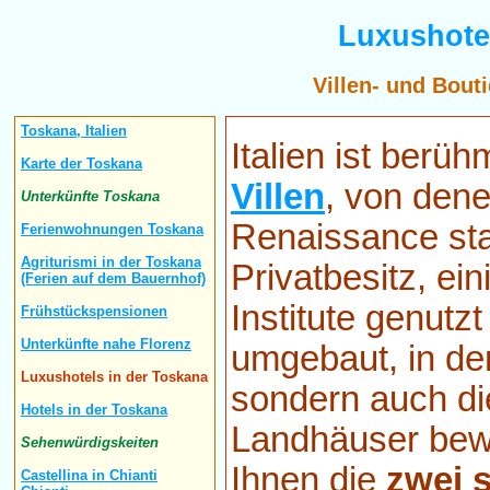
Luxushote
Villen- und Bout
Toskana, Italien
Italien ist berüh
Karte der Toskana
Villen
, von dene
Unterkünfte Toskana
Renaissance sta
Ferienwohnungen Toskana
Agriturismi in der Toskana
Privatbesitz, e
(Ferien auf dem Bauernhof)
Institute genut
Frühstückspensionen
Unterkünfte nahe Florenz
umgebaut, in den
Luxushotels in der Toskana
sondern auch di
Hotels in der Toskana
Landhäuser bewa
Sehenwürdigskeiten
Ihnen die
zwei s
Castellina in Chianti